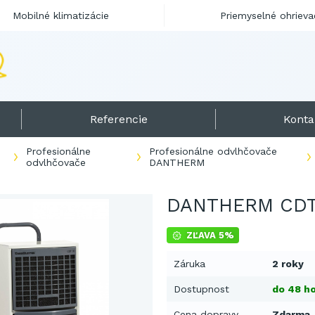
Mobilné klimatizácie
Priemyselné ohrieva
Referencie
Konta
Profesionálne
Profesionálne odvlhčovače
odvlhčovače
DANTHERM
DANTHERM CDT
ZĽAVA 5%
Záruka
2 roky
Dostupnost
do 48 ho
Cena dopravy
Zdarma