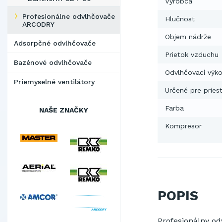
Výrobca
Profesionálne odvlhčovače
Hlučnosť
ARCODRY
Objem nádrže
Adsorpčné odvlhčovače
Prietok vzduchu
Bazénové odvlhčovače
Odvlhčovací výk
Priemyselné ventilátory
Určené pre pries
Farba
NAŠE ZNAČKY
Kompresor
POPIS
Profesionálny
od