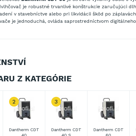
vlhčovač
je robustné
trvanlivé
konštrukcie
zaručujúci
dl
adení
v stavebníctve
alebo
pri likvidácii
škôd po
záplavách
vače
je jednoduchá
,
ovláda sa
prostredníctvom
digitálneho
ENSTVÍ
ARU Z KATEGÓRIE
2
3
Dantherm CDT
Dantherm CDT
Dantherm CDT
40
40 S
60