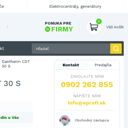
če
Elektrocentrály, generátory
0
PONUKA PRE
Váš košík
FIRMY
kt
Dantherm CDT
Kontakt
Predajňa
30 S
ZAVOLAJTE NÁM
 30 S
0902 262 855
NAPÍŠTE NÁM
info@eprofi.sk
dín u Vás
Obchodný zástupca