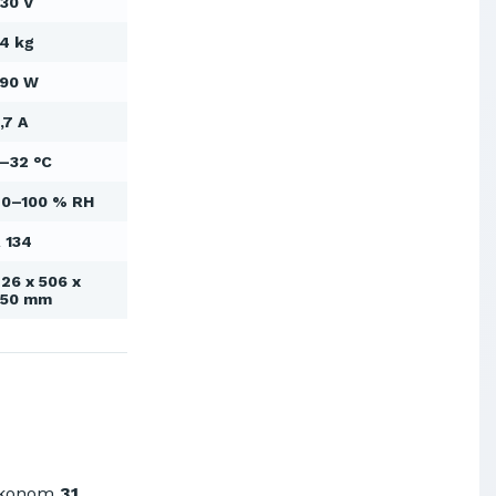
30 V
Výskumný ústav chemických
vlákien, a.s.
4 kg
OBAL-SERVIS, a.s. Košice
590 W
Prievidzské pekárne a cukrárne
a.s.
,7 A
Slovenské elektrárne, a.s.
–32 °C
Dopravný podnik Bratislava, a.s.
Ministerstvo obrany SR
0–100 % RH
Východoslovenská distribučná,
a.s.
 134
SCHINDLER ESKALÁTORY, s.r.o.
26 x 506 x
Metrostav Slovakia a.s.
650 mm
Tatry Mountains Resorts, a.s.
Výskumný ústav chemických
vlákien, a.s.
OBAL-SERVIS, a.s. Košice
Prievidzské pekárne a cukrárne
a.s.
ýkonom
31