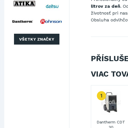
litrov za deň
.
Od
životnosť pri
nas
Obsluha
odvlhčo
VŠETKY ZNAČKY
PŘÍSLUŠ
VIAC TOV
1
Dantherm CDT
30