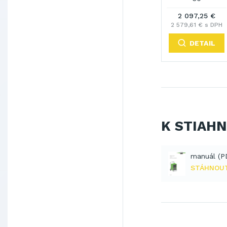
2 097,25 €
2 579,61 € s DPH
DETAIL
K STIAH
manuál (P
STÁHNOU