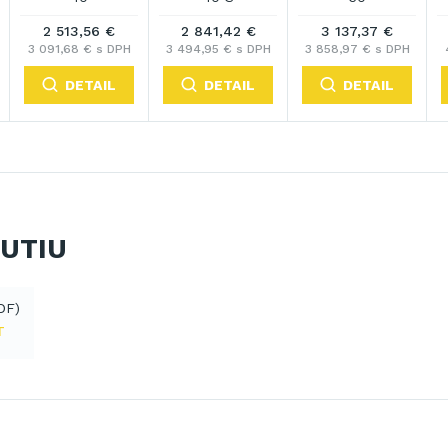
2 513,56 €
2 841,42 €
3 137,37 €
3 091,68 € s DPH
3 494,95 € s DPH
3 858,97 € s DPH
DETAIL
DETAIL
DETAIL
NUTIU
DF)
T