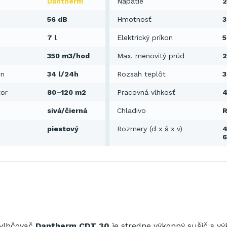
Dantherm
Napätie
2
56 dB
Hmotnosť
3
7 l
Elektrický príkon
350 m3/hod
Max. menovitý prúd
2
on
34 l/24h
Rozsah teplôt
3
tor
80–120 m2
Pracovná vlhkosť
4
sivá/čierná
Chladivo
R
piestový
Rozmery (d x š x v)
4
vlhčovač
Dantherm CDT
30
je
stredne
výkonný
sušič
s v