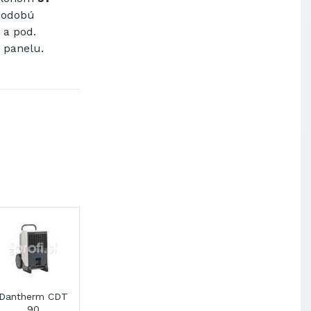
hodobú
 a pod
.
panelu
.
Dantherm CDT
90