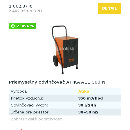
2 002,37 €
DETAIL
2 462,92 € s DPH
ZĽAVA %
Priemyselný odvlhčovač ATIKA ALE 300 N
Výrobca
Atika
Prietok vzduchu:
350 m3/hod
Odvlhčovací výkon:
30 l/24h
Určené pre priestor:
30–50 m2
Zobrazit další podrobnosti