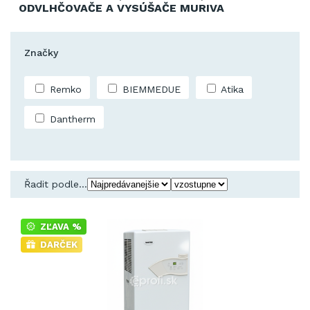
ODVLHČOVAČE A VYSÚŠAČE MURIVA
Značky
Remko
BIEMMEDUE
Atika
Dantherm
Řadit podle...
ZĽAVA %
DARČEK