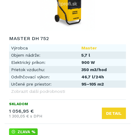
MASTER DH 752
Výrobca
Master
Objem nádrže:
5,7 l
Elektrický príkon:
900 W
Prietok vzduchu:
350 m3/hod
Odvlhčovací výkon:
46,7 l/24h
Určené pre priestor:
95–105 m2
Zobrazit další podrobnosti
SKLADOM
1 056,95 €
DETAIL
1 300,05 € s DPH
ZĽAVA %