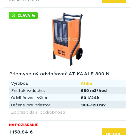
ZĽAVA %
Priemyselný odvlhčovač ATIKA ALE 800 N
Výrobca
Atika
Prietok vzduchu:
680 m3/hod
Odvlhčovací výkon:
80 l/24h
Určené pre priestor:
100–120 m2
Zobrazit další podrobnosti
NA POŽIADANIE
1 158,84 €
DETAIL