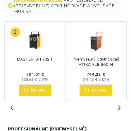
NAJPREDÁVANEJŠIE
PROFESIONÁLNE
(PRIEMYSELNÉ) ODVLHČOVAČE A VYSÚŠAČE
MURIVA
3
MASTER DH 732 P
Priemyselný odvlhčovač
ATIKA ALE 500 N
704,01 €
744,28 €
865,93 € s DPH
915,46 € s DPH
DETAIL
DETAIL
PROFESIONÁLNE (PRIEMYSELNÉ)