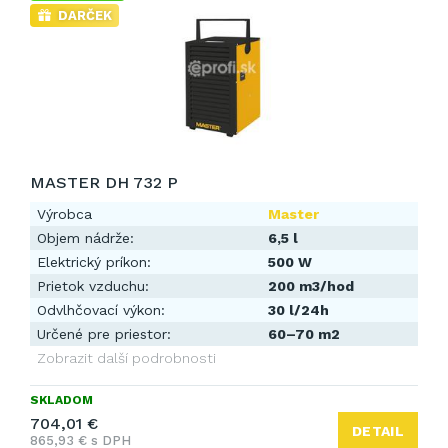
DARČEK
MASTER DH 732 P
Výrobca
Master
Objem nádrže:
6,5 l
Elektrický príkon:
500 W
Prietok vzduchu:
200 m3/hod
Odvlhčovací výkon:
30 l/24h
Určené pre priestor:
60–70 m2
Zobrazit další podrobnosti
SKLADOM
704,01 €
DETAIL
865,93 € s DPH