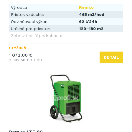
Výrobca
Remko
Prietok vzduchu:
465 m3/hod
Odvlhčovací výkon:
62 l/24h
Určené pre priestor:
120–180 m2
Zobrazit další podrobnosti
1 TÝŽDEŇ
1 872,00 €
DETAIL
2 302,56 € s DPH
Remko LTE 80