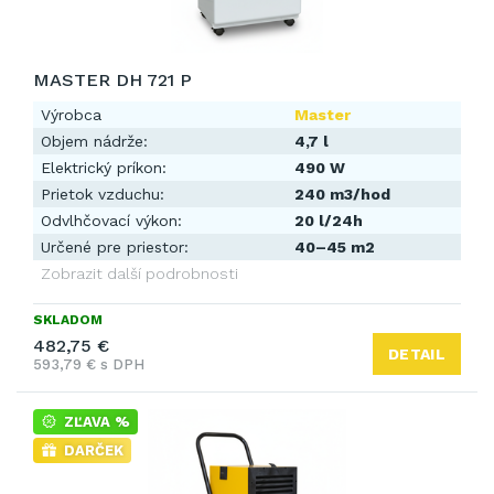
MASTER DH 721 P
Výrobca
Master
Objem nádrže:
4,7 l
Elektrický príkon:
490 W
Prietok vzduchu:
240 m3/hod
Odvlhčovací výkon:
20 l/24h
Určené pre priestor:
40–45 m2
Zobrazit další podrobnosti
SKLADOM
482,75 €
DETAIL
593,79 € s DPH
ZĽAVA %
DARČEK