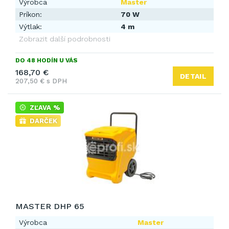
Výrobca
Master
Príkon:
70 W
Výtlak:
4 m
Zobrazit další podrobnosti
DO 48 HODÍN U VÁS
168,70 €
DETAIL
207,50 € s DPH
ZĽAVA %
DARČEK
MASTER DHP 65
Výrobca
Master