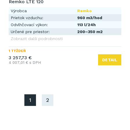
Remko LTE 120
Výrobca
Remko
Prietok vzduchu:
960 m3/hod
Odvlhčovací výkon:
113 l/24h
Určené pre priestor:
200–350 m2
Zobrazit další podrobnosti
1 TÝŽDEŇ
3 257,73 €
DETAIL
4 007,01 € s DPH
1
2