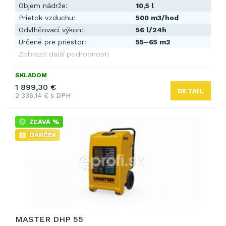
Objem nádrže:
10,5 l
Prietok vzduchu:
500 m3/hod
Odvlhčovací výkon:
56 l/24h
Určené pre priestor:
55–65 m2
Zobrazit další podrobnosti
SKLADOM
1 899,30 €
DETAIL
2 336,14 € s DPH
ZĽAVA %
DARČEK
MASTER DHP 55