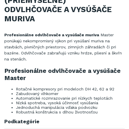
(PRIEMYSELNÉ)
ODVLHČOVAČE A VYSÚŠAČE
MURIVA
Profesionálne odvlhčovače a vysúšače muriva
Master
ponúkajú nekompromisný výkon pri vysúšaní muriva na
stavbách, pivničných priestorov, zimných záhradách či pri
bazéne. Odvlhčovače zabraňujú vzniku hrdze, pliesní a škvŕn
na stenách.
Profesionálne odvlhčovače a vysúšače
Master
Rotačné kompresory pri modeloch DH 42, 62 a 92
Zabudovaný vlhkomer
Automatické rozmrazovanie pri nízkych teplotách
Nízká spotreba, vysoká účinnosť vysúšania
Jednoduchá manipulácia vďaka podvozku
Robustná konštrukcia s dlhou životnosťou
Podkategórie