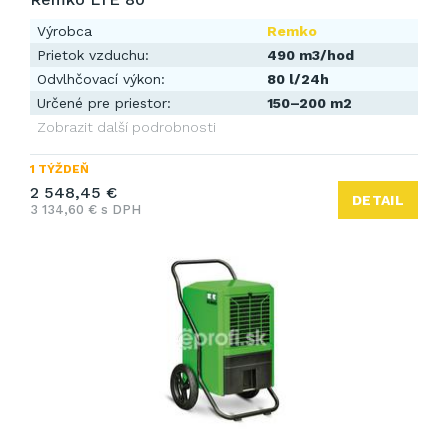
Výrobca
Remko
Prietok vzduchu:
490 m3/hod
Odvlhčovací výkon:
80 l/24h
Určené pre priestor:
150–200 m2
Zobrazit další podrobnosti
1 TÝŽDEŇ
2 548,45 €
DETAIL
3 134,60 € s DPH