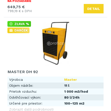
NA POŽIADANIE
649,75 €
DETAIL
799,19 € s DPH
ZĽAVA %
DARČEK
MASTER DH 92
Výrobca
Master
Objem nádrže:
11 l
Prietok vzduchu:
1 000 m3/hod
Odvlhčovací výkon:
80 l/24h
Určené pre priestor:
100–125 m2
Zobrazit další podrobnosti