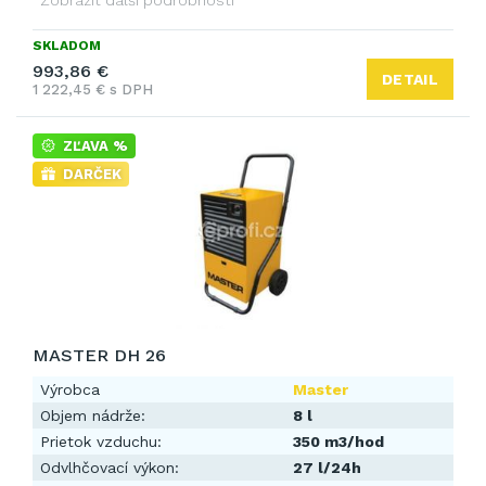
SKLADOM
993,86 €
DETAIL
1 222,45 € s DPH
ZĽAVA %
DARČEK
MASTER DH 26
Výrobca
Master
Objem nádrže:
8 l
Prietok vzduchu:
350 m3/hod
Odvlhčovací výkon:
27 l/24h