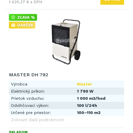
1 425,37 € s DPH
ZĽAVA %
DARČEK
MASTER DH 792
Výrobca
Master
Elektrický príkon:
1 790 W
Prietok vzduchu:
1 000 m3/hod
Odvlhčovací výkon:
100 l/24h
Určené pre priestor:
100–110 m2
Zobrazit další podrobnosti
SKLADOM