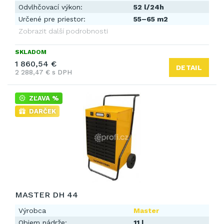
Odvlhčovací výkon:
52 l/24h
Určené pre priestor:
55–65 m2
Zobrazit další podrobnosti
SKLADOM
1 860,54 €
DETAIL
2 288,47 € s DPH
ZĽAVA %
DARČEK
MASTER DH 44
Výrobca
Master
Objem nádrže:
11 l