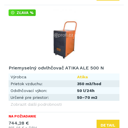
ZĽAVA %
Priemyselný odvlhčovač ATIKA ALE 500 N
Výrobca
Atika
Prietok vzduchu:
350 m3/hod
Odvlhčovací výkon:
50 l/24h
Určené pre priestor:
50–70 m2
Zobrazit další podrobnosti
NA POŽIADANIE
744,28 €
DETAIL
915,46 € s DPH