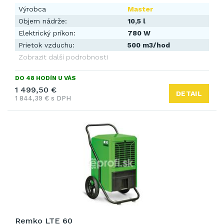
Výrobca
Master
Objem nádrže:
10,5 l
Elektrický príkon:
780 W
Prietok vzduchu:
500 m3/hod
Zobrazit další podrobnosti
DO 48 HODÍN U VÁS
1 499,50 €
DETAIL
1 844,39 € s DPH
Remko LTE 60