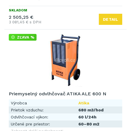
SKLADOM
2 505,25 €
DETAIL
3 081,45 € s DPH
ZĽAVA %
Priemyselný odvlhčovač ATIKA ALE 600 N
Výrobca
Atika
Prietok vzduchu:
680 m3/hod
Odvlhčovací výkon:
60 l/24h
Určené pre priestor:
60–80 m2
Zobrazit další podrobnosti