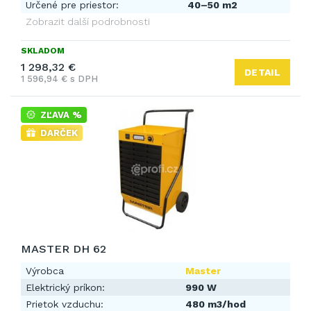
Určené pre priestor:
40–50 m2
Zobrazit další podrobnosti
SKLADOM
1 298,32 €
DETAIL
1 596,94 € s DPH
ZĽAVA %
DARČEK
MASTER DH 62
Výrobca
Master
Elektrický príkon:
990 W
Prietok vzduchu:
480 m3/hod