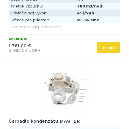
Prietok vzduchu:
780 m3/hod
Odvlhčovací výkon:
41 l/24h
Určené pre priestor:
55–65 cm2
Zobrazit další podrobnosti
SKLADOM
1 761,00 €
DETAIL
2 166,03 € s DPH
Čerpadlo kondenzátu MASTER