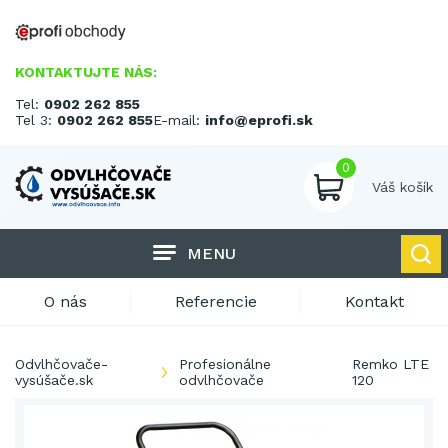
KONTAKTUJTE NÁS:
Tel:
0902 262 855
Tel 3:
0902 262 855
E-mail:
info@eprofi.sk
0
Váš košík
MENU
O nás
Referencie
Kontakt
Odvlhčovače-
Profesionálne
Remko LTE
vysúšače.sk
odvlhčovače
120