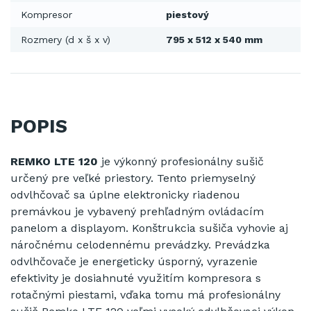
Kompresor
piestový
Rozmery (d x š x v)
795 x 512 x 540 mm
POPIS
REMKO LTE 120
je výkonný profesionálny sušič
určený pre veľké priestory.
Tento priemyselný
odvlhčovač sa úplne elektronicky riadenou
premávkou je vybavený prehľadným ovládacím
panelom a displayom.
Konštrukcia sušiča vyhovie aj
náročnému celodennému prevádzky.
Prevádzka
odvlhčovače je energeticky úsporný, vyrazenie
efektivity je dosiahnuté využitím kompresora s
rotačnými piestami, vďaka tomu má profesionálny