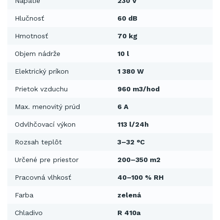
Napätie
230 V
Hlučnosť
60 dB
Hmotnosť
70 kg
Objem nádrže
10 l
Elektrický príkon
1 380 W
Prietok vzduchu
960 m3/hod
Max. menovitý prúd
6 A
Odvlhčovací výkon
113 l/24h
Rozsah teplôt
3–32 °C
Určené pre priestor
200–350 m2
Pracovná vlhkosť
40–100 % RH
Farba
zelená
Chladivo
R 410a