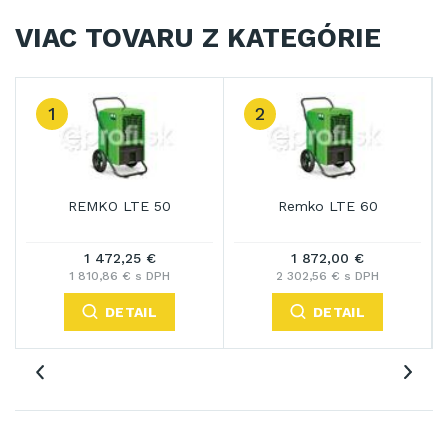
VIAC TOVARU Z KATEGÓRIE
1
2
3
REMKO LTE 50
Remko LTE 60
1 472,25 €
1 872,00 €
1 810,86 € s DPH
2 302,56 € s DPH
DETAIL
DETAIL