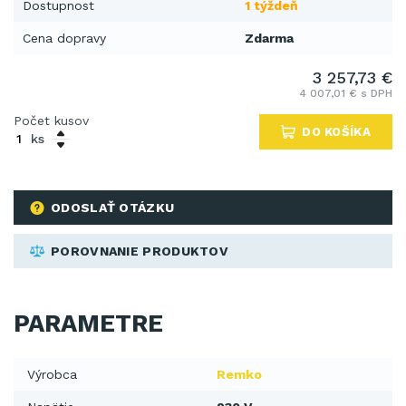
Dostupnost
1 týždeň
Cena dopravy
Zdarma
3 257,73 €
4 007,01 € s DPH
Počet kusov
DO KOŠÍKA
ks
ODOSLAŤ OTÁZKU
POROVNANIE PRODUKTOV
PARAMETRE
Výrobca
Remko