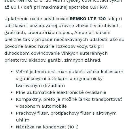
sušič Remko LTE 120 veľmi vysoký odvlhčovaci výkon
až 80 l / deň pri maximálnej spotrebe 0,91 kW.
Uplatnenie nájde odvlhčovač
REMKO LTE 120
tak pri
udržiavaní požadovanej úrovne vlhkosti v archívoch,
galériách, laboratóriách a pod., Alebo pri sušení
bielizne tak v prípade neočakávaných udalostí, ako sú
povodne alebo havárie rozvodov vody, tak pri
dlhodobom odvlhčovanie vlhkých suterénnych
priestorov, skladov, garáží,
zimných záhrad.
Veľmi jednoduchá manipulácia vďaka kolieskam
s guličkovými ložiskami a ergonomicky
tvarovaným držadlám
Plne automatické elektronické ovládanie
Kompaktný, preto je možné ľahko transportovať
v osobnom automobile
Prachový filter, protipachový filter s aktívnym
uhlím
Nádržka na kondenzát (10 l)