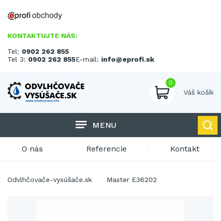
KONTAKTUJTE NÁS:
Tel:
0902 262 855
Tel 3:
0902 262 855
E-mail:
info@eprofi.sk
0
Váš košík
MENU
O nás
Referencie
Kontakt
Odvlhčovače-vysúšače.sk
Master E36202