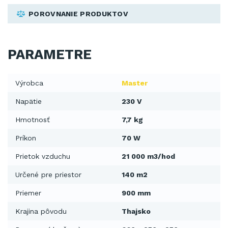
POROVNANIE PRODUKTOV
PARAMETRE
Výrobca
Master
Napätie
230 V
Hmotnosť
7,7 kg
Príkon
70 W
Prietok vzduchu
21 000 m3/hod
Určené pre priestor
140 m2
Priemer
900 mm
Krajina pôvodu
Thajsko