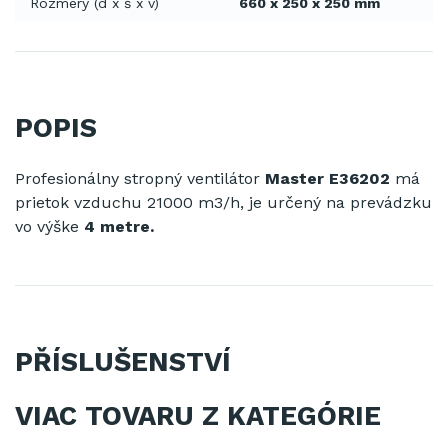
Rozmery (d x š x v)
660 x 250 x 250 mm
POPIS
Profesionálny
stropný ventilátor
Master E36202
má
prietok
vzduchu
21000
m3
/h
,
je určený na prevádzku
vo
výške
4 metre.
PŘÍSLUŠENSTVÍ
VIAC TOVARU Z KATEGÓRIE