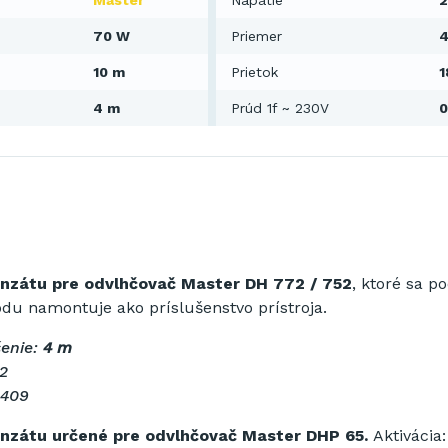
Master
Napätie
2
70 W
Priemer
10 m
Prietok
1
4 m
Prúd 1f ~ 230V
0
nzátu pre odvlhčovač Master DH 772 / 752
, ktoré sa p
du namontuje ako príslušenstvo prístroja.
šenie:
4 m
52
.409
nzátu určené pre odvlhčovač Master DHP 65.
Aktivácia: 