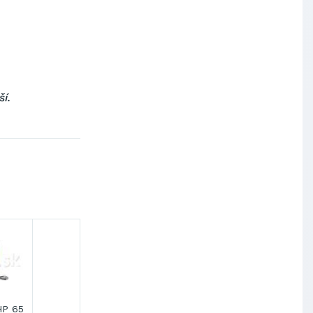
í.
P 65