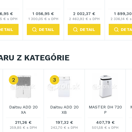
56,95 €
1 056,95 €
2 002,37 €
1 899,30
05 € s DPH
1 300,05 € s DPH
2 462,92 € s DPH
2 336,14 € 
DETAIL
DETAIL
DETAIL
DETA
ARU Z KATEGÓRIE
2
3
Daitsu ADD 20
Daitsu ADD 20
MASTER DH 720
XA
XB
P
211,26 €
197,32 €
407,79 €
259,85 € s DPH
242,70 € s DPH
501,58 € s DPH