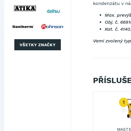
kondenzátu v ná
Max. prevý
Obj. č. 6691
Kat. č. 4140
Vami zvolený typ
VŠETKY ZNAČKY
PŘÍSLUŠ
1
MASTE