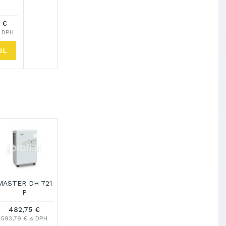
 €
s DPH
IL
MASTER DH 721
P
482,75 €
593,79 € s DPH