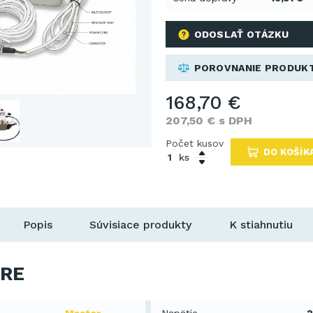
ODOSLAŤ OTÁZKU
POROVNANIE PRODUK
168,70 €
207,50 € s DPH
Počet kusov
DO KOŠÍK
ks
Popis
Súvisiace produkty
K stiahnutiu
RE