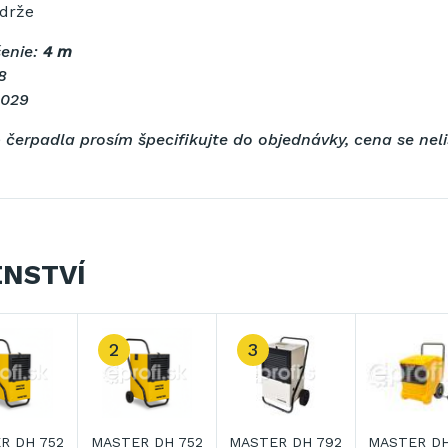
drže
šenie:
4 m
8
.029
 čerpadla prosím špecifikujte do objednávky, cena se neliš
ENSTVÍ
2
3
R DH 752
MASTER DH 752
MASTER DH 792
MASTER DH