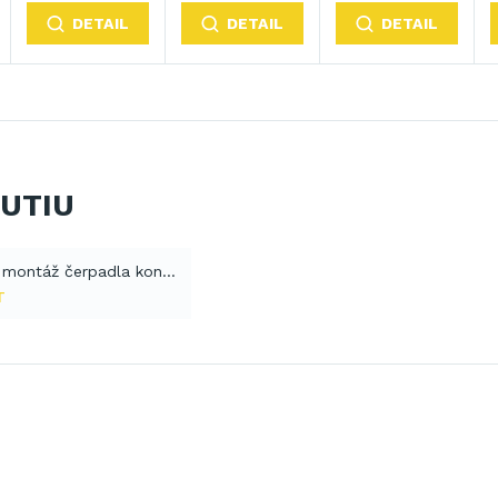
DETAIL
DETAIL
DETAIL
NUTIU
návod pro montáž čerpadla kondenzátu k DH 751 (PDF)
T