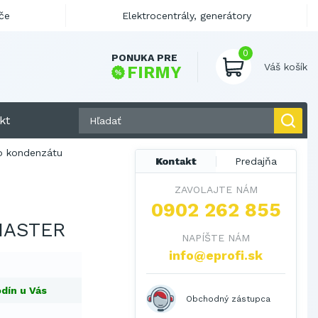
če
Elektrocentrály, generátory
0
PONUKA PRE
Váš košík
FIRMY
kt
o kondenzátu
Kontakt
Predajňa
ZAVOLAJTE NÁM
0902 262 855
MASTER
NAPÍŠTE NÁM
info@eprofi.sk
dín u Vás
Obchodný zástupca