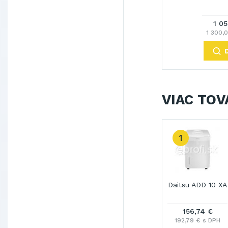
1 0
1 300,
VIAC TOV
1
Daitsu ADD 10 XA
156,74 €
192,79 € s DPH