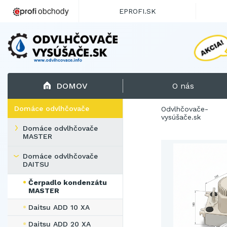
EPROFI.SK
DOMOV
O nás
Domáce odvlhčovače
Odvlhčovače-
vysúšače.sk
Domáce odvlhčovače
MASTER
Domáce odvlhčovače
DAITSU
Čerpadlo kondenzátu
MASTER
Daitsu ADD 10 XA
Daitsu ADD 20 XA