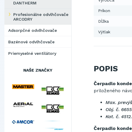
Výrobca
DANTHERM
Príkon
Profesionálne odvlhčovače
ARCODRY
Dĺžka
Adsorpčné odvlhčovače
Výtlak
Bazénové odvlhčovače
Priemyselné ventilátory
POPIS
NAŠE ZNAČKY
Čerpadlo konde
priloženého návo
Max. prevý
Obj. č. 665
Kat. č. 4512
Čerpadlo konde