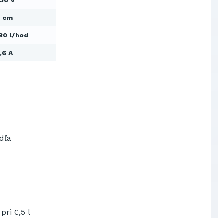
30 V
Výskumný ústav chemických
vlákien, a.s.
4 cm
OBAL-SERVIS, a.s. Košice
80 l/hod
Prievidzské pekárne a cukrárne
a.s.
,6 A
Slovenské elektrárne, a.s.
Dopravný podnik Bratislava, a.s.
Ministerstvo obrany SR
Východoslovenská distribučná,
a.s.
SCHINDLER ESKALÁTORY, s.r.o.
Metrostav Slovakia a.s.
odľa
Tatry Mountains Resorts, a.s.
Výskumný ústav chemických
vlákien, a.s.
OBAL-SERVIS, a.s. Košice
Prievidzské pekárne a cukrárne
a.s.
pri 0,5 l